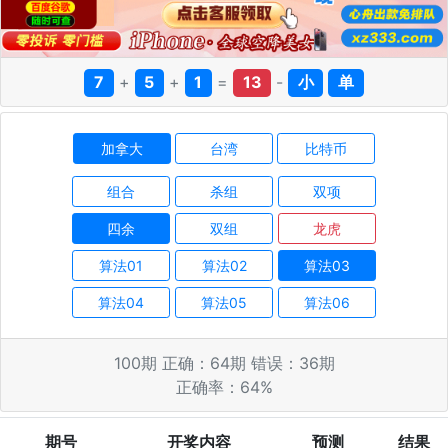
7
+
5
+
1
=
13
-
小
单
加拿大
台湾
比特币
组合
杀组
双项
四余
双组
龙虎
算法01
算法02
算法03
算法04
算法05
算法06
100
期 正确：
64
期 错误：
36
期
正确率：
64
%
期号
开奖内容
预测
结果