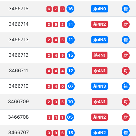
3466715
杀4N0
16
错
6
7
3
3466714
杀4N2
11
对
3
6
2
3466713
杀4N3
11
错
2
4
5
3466712
杀4N1
15
对
2
4
9
3466711
杀4N1
12
对
4
4
4
3466710
杀4N3
07
错
3
4
0
3466709
杀4N1
10
对
2
3
5
3466708
杀4N2
05
对
3
1
1
3466707
杀4N2
18
错
3
9
6