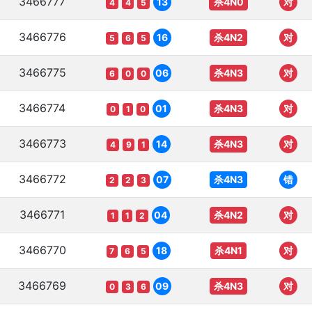
3466777
杀4N0
13
对
4
4
5
3466776
杀4N2
16
对
5
6
5
3466775
杀4N3
06
对
6
0
0
3466774
杀4N3
01
对
0
1
0
3466773
杀4N3
14
对
4
9
1
3466772
杀4N3
07
错
2
2
3
3466771
杀4N2
04
对
1
1
2
3466770
杀4N1
18
对
7
6
5
3466769
杀4N3
09
对
0
3
6