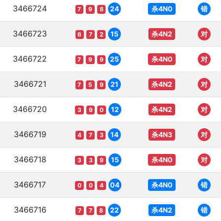
3466724
杀4N0
24
错
7
9
8
3466723
杀4N2
15
对
6
7
2
3466722
杀4N0
25
对
7
9
9
3466721
杀4N2
21
对
7
5
9
3466720
杀4N2
12
对
3
9
0
3466719
杀4N3
14
对
4
7
3
3466718
杀4N0
15
对
3
3
9
3466717
杀4N0
04
错
0
0
4
3466716
杀4N2
22
错
7
7
8