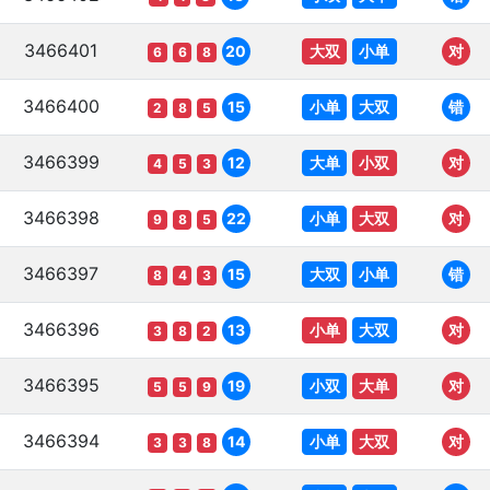
3466401
大双
小单
20
对
6
6
8
3466400
小单
大双
15
错
2
8
5
3466399
大单
小双
12
对
4
5
3
3466398
小单
大双
22
对
9
8
5
3466397
大双
小单
15
错
8
4
3
3466396
小单
大双
13
对
3
8
2
3466395
小双
大单
19
对
5
5
9
3466394
小单
大双
14
对
3
3
8