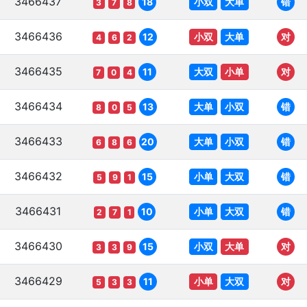
3466437
小双
大单
18
错
3
7
8
3466436
小双
大单
12
对
4
6
2
3466435
大双
小单
11
对
7
0
4
3466434
大单
小双
13
错
8
0
5
3466433
大单
小双
20
错
6
8
6
3466432
小单
大双
15
错
5
9
1
3466431
小单
大双
10
错
2
7
1
3466430
小双
大单
15
对
3
3
9
3466429
小单
大双
11
对
5
3
3