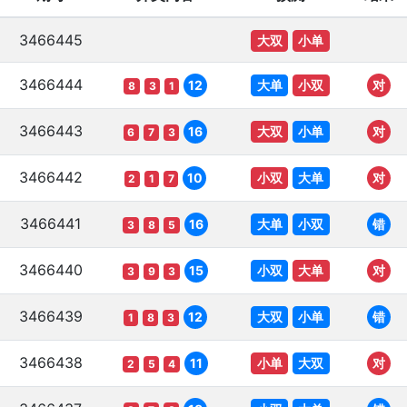
3466445
大双
小单
3466444
大单
小双
12
对
8
3
1
3466443
大双
小单
16
对
6
7
3
3466442
小双
大单
10
对
2
1
7
3466441
大单
小双
16
错
3
8
5
3466440
小双
大单
15
对
3
9
3
3466439
大双
小单
12
错
1
8
3
3466438
小单
大双
11
对
2
5
4