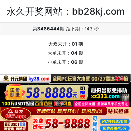
永久开奖网站：bb28kj.com
第
3466444
期 距下期：
142 秒
大双未开：
01
期
大单未开：
04
期
小单未开：
06
期