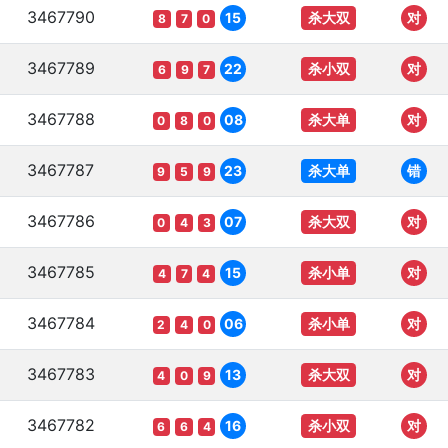
3467790
杀大双
15
对
8
7
0
3467789
杀小双
22
对
6
9
7
3467788
杀大单
08
对
0
8
0
3467787
杀大单
23
错
9
5
9
3467786
杀大双
07
对
0
4
3
3467785
杀小单
15
对
4
7
4
3467784
杀小单
06
对
2
4
0
3467783
杀大双
13
对
4
0
9
3467782
杀小双
16
对
6
6
4