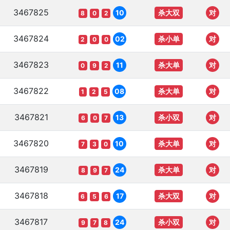
3467825
杀大双
10
对
8
0
2
3467824
杀小单
02
对
2
0
0
3467823
杀大单
11
对
0
9
2
3467822
杀大单
08
对
1
2
5
3467821
杀小双
13
对
6
0
7
3467820
杀大单
10
对
7
3
0
3467819
杀大单
24
对
8
9
7
3467818
杀大双
17
对
6
5
6
3467817
杀小双
24
对
9
7
8