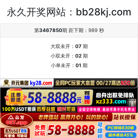
永久开奖网站：bb28kj.com
第
3467850
期 距下期：
988 秒
大双未开：
07
期
小双未开：
02
期
小单未开：
01
期