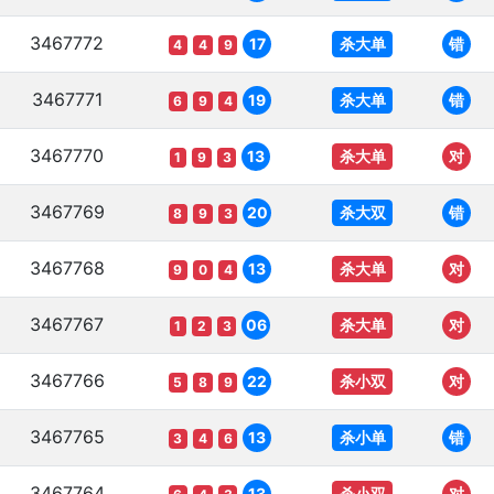
3467772
杀大单
17
错
4
4
9
3467771
杀大单
19
错
6
9
4
3467770
杀大单
13
对
1
9
3
3467769
杀大双
20
错
8
9
3
3467768
杀大单
13
对
9
0
4
3467767
杀大单
06
对
1
2
3
3467766
杀小双
22
对
5
8
9
3467765
杀小单
13
错
3
4
6
3467764
杀小双
13
对