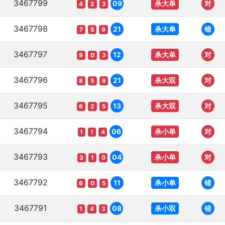
3467799
杀大单
09
对
4
2
3
3467798
杀大单
21
错
7
5
9
3467797
杀大单
12
对
9
0
3
3467796
杀大双
21
对
8
5
8
3467795
杀大双
13
对
6
2
5
3467794
杀小单
06
对
1
1
4
3467793
杀小单
04
对
3
1
0
3467792
杀小单
11
错
6
0
5
3467791
杀小双
08
错
1
4
3